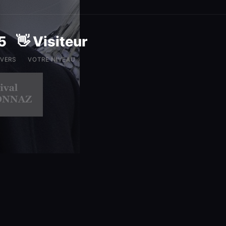
5
👋 Visiteur
IVERS
VOTRE NIVEAU