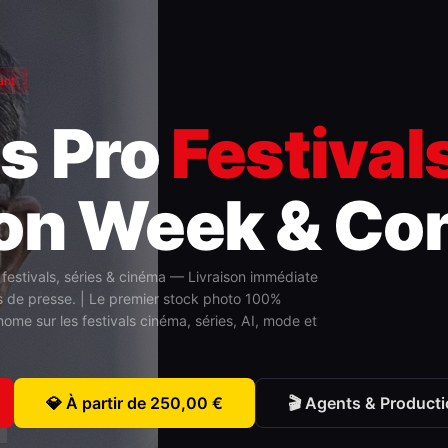
ant
s Pro
Festival
on Week & Co
festivals, séries & cinéma — Livraison immédiate
s de presse. | Le premier stock photo 100%
me sur les festivals cinéma, séries, AI, mode et
💎 À partir de 250,00 €
🎬 Agents & Product