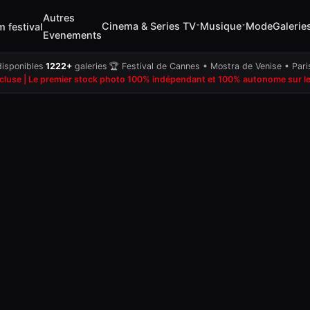
Autres
Cinema & Series TV
Musique
Mode
Galerie
m festival
▾
▾
Evenements
isponibles
·
1222+
galeries
·
🏆 Festival de Cannes • Mostra de Venise • Par
ncluse | Le premier stock photo 100% indépendant et 100% autonome sur les 