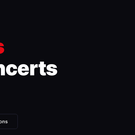
s
ncerts
ions