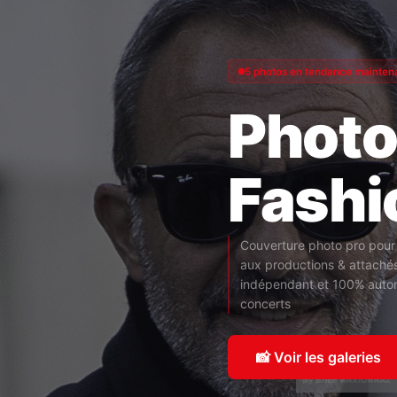
5 photos en tendance mainten
Photo
Fashi
Couverture photo pro pour 
aux productions & attaché
indépendant et 100% autono
concerts
📸 Voir les galeries