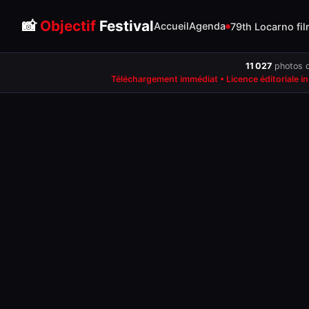
📸
Objectif
Festival
Accueil
Agenda
79th Locarno fil
11 027
photos d
Téléchargement immédiat • Licence éditoriale i