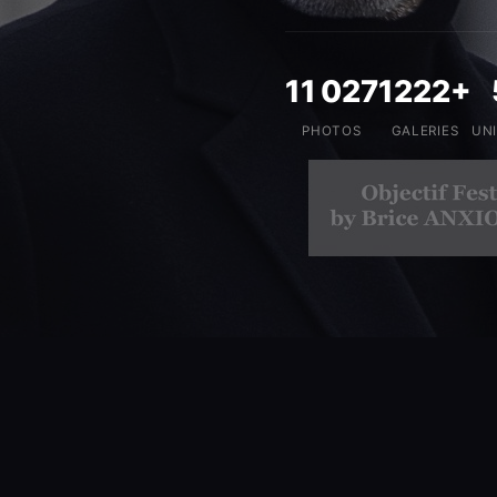
11 027
1222+
PHOTOS
GALERIES
UN