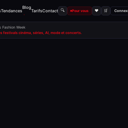
Blog
🔍
s
Tendances
Tarifs
Contact
♥
🛒
Pour vous
Connex
is Fashion Week
·
festivals cinéma, séries, AI, mode et concerts.