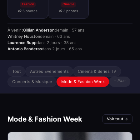
Fashion
Cinema
📸 6 photos
📸 3 photos
À venir :
Gillian Anderson
demain · 57 ans
Whitney Houston
demain · 63 ans
Laurence Rupp
dans 2 jours · 38 ans
Antonio Banderas
dans 2 jours · 65 ans
Tout
Autres Evenements
Cinema & Series TV
+ Plus
Concerts & Musique
Mode & Fashion Week
Mode & Fashion Week
Voir tout →