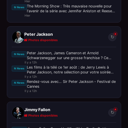
Hier
Witherspoon
The Morning Show : Très mauvaise nouvelle pour
N News
l'avenir de la série avec Jennifer Aniston et Reese
Hier
Witherspoon
Peter Jackson
↻
📸 Photos disponibles
Peter Jackson, James Cameron et Arnold
N News
Schwarzenegger sur une grosse franchise ? Ce
Il y a 12h
n’est pas passé loin !
Les films à la télé ce 1er août : de Jerry Lewis à
N News
Peter Jackson, notre sélection pour votre soirée
Il y a 12h
ciné
Rendez-vous avec… Sir Peter Jackson - Festival de
N News
Cannes
Il y a 12h
Jimmy Fallon
↻
📸 Photos disponibles