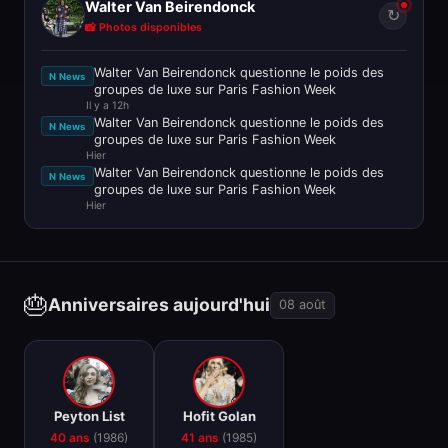
Walter Van Beirendonck
↻
📸 Photos disponibles
Walter Van Beirendonck questionne le poids des
N News
groupes de luxe sur Paris Fashion Week
Il y a 12h
Walter Van Beirendonck questionne le poids des
N News
groupes de luxe sur Paris Fashion Week
Hier
Walter Van Beirendonck questionne le poids des
N News
groupes de luxe sur Paris Fashion Week
Hier
🎂
Anniversaires aujourd'hui
08 août
🎂
🎂
Peyton List
Hofit Golan
40 ans
(1986)
41 ans
(1985)