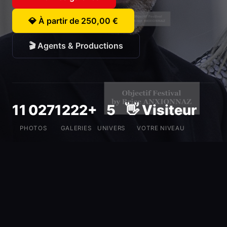
💎 À partir de 250,00 €
🎬 Agents & Productions
11 027
1222+
5
👋 Visiteur
PHOTOS
GALERIES
UNIVERS
VOTRE NIVEAU