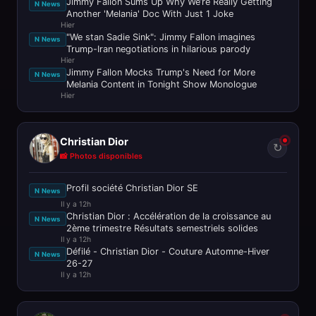
Jimmy Fallon Sums Up Why We’re Really Getting
N News
Another 'Melania' Doc With Just 1 Joke
Hier
"We stan Sadie Sink": Jimmy Fallon imagines
N News
Trump-Iran negotiations in hilarious parody
Hier
Jimmy Fallon Mocks Trump's Need for More
N News
Melania Content in Tonight Show Monologue
Hier
Christian Dior
↻
📸 Photos disponibles
Profil société Christian Dior SE
N News
Il y a 12h
Christian Dior : Accélération de la croissance au
N News
2ème trimestre Résultats semestriels solides
Il y a 12h
Défilé - Christian Dior - Couture Automne-Hiver
N News
26-27
Il y a 12h