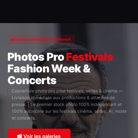
5 photos en tendance maintenant
Photos Pro
Festivals
Fashion Week &
Concerts
Couverture photo pro pour festivals, séries & cinéma —
Livraison immédiate aux productions & attachés de
presse. | Le premier stock photo 100% indépendant et
100% autonome sur les festivals cinéma, séries, AI, mode
et concerts
📸 Voir les galeries