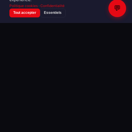
Politique cookies
·
Confidentialité
💬
Tout accepter
Essentiels
Mode & Fashion Week
Inconnu — Pfw Women Ready To Wear
Fw25 26
16 photos · 08/03/2025