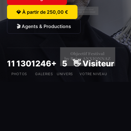
💎 À partir de 250,00 €
🎬 Agents & Productions
11 130
1246+
5
👋 Visiteur
PHOTOS
GALERIES
UNIVERS
VOTRE NIVEAU