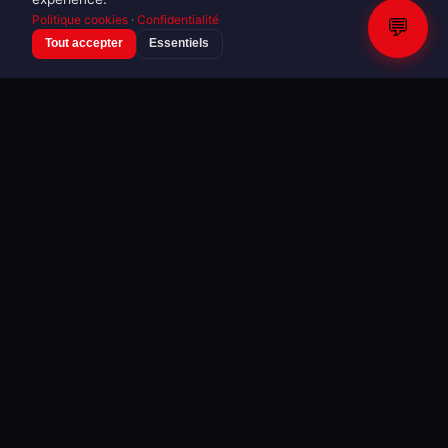
Politique cookies
·
Confidentialité
💬
Tout accepter
Essentiels
Mode & Fashion Week
Inconnu — Pfw Women Ready To Wear
Fw25 26
16 photos · 08/03/2025