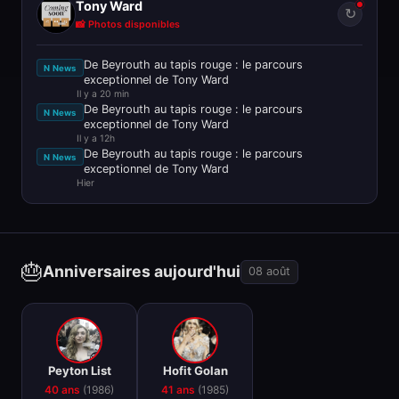
Tony Ward
↻
📸 Photos disponibles
De Beyrouth au tapis rouge : le parcours
N News
exceptionnel de Tony Ward
Il y a 20 min
De Beyrouth au tapis rouge : le parcours
N News
exceptionnel de Tony Ward
Il y a 12h
De Beyrouth au tapis rouge : le parcours
N News
exceptionnel de Tony Ward
Hier
🎂
Anniversaires aujourd'hui
08 août
🎂
🎂
Peyton List
Hofit Golan
40 ans
(1986)
41 ans
(1985)