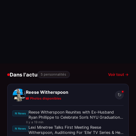
Dans l'actu
5 personnalités
Voir tout →
Reese Witherspoon
↻
📸 Photos disponibles
Reese Witherspoon Reunites with Ex-Husband
N News
Ryan Phillippe to Celebrate Son’s NYU Graduation!
Il y a 19 min
- IMDb
Lexi Minetree Talks First Meeting Reese
N News
Witherspoon, Auditioning For ‘Elle’ TV Series & Her