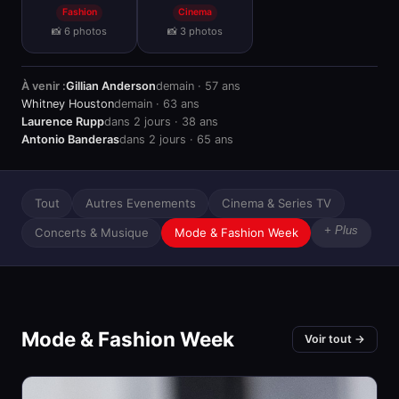
Fashion
Cinema
📸 6 photos
📸 3 photos
À venir :
Gillian Anderson
demain · 57 ans
Whitney Houston
demain · 63 ans
Laurence Rupp
dans 2 jours · 38 ans
Antonio Banderas
dans 2 jours · 65 ans
Tout
Autres Evenements
Cinema & Series TV
+ Plus
Concerts & Musique
Mode & Fashion Week
Mode & Fashion Week
Voir tout →