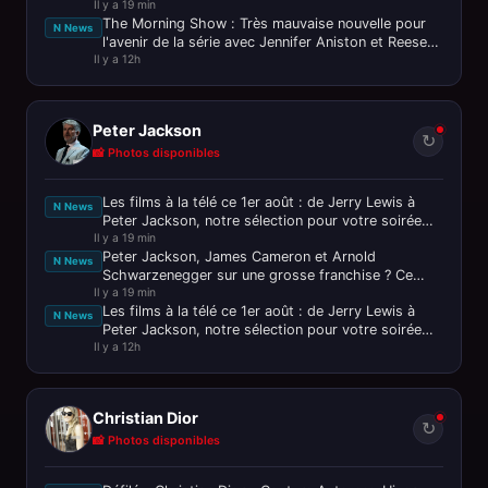
Il y a 19 min
Portrayal of Iconic ‘Legally
The Morning Show : Très mauvaise nouvelle pour
N News
l'avenir de la série avec Jennifer Aniston et Reese
Il y a 12h
Witherspoon
Peter Jackson
↻
📸 Photos disponibles
Les films à la télé ce 1er août : de Jerry Lewis à
N News
Peter Jackson, notre sélection pour votre soirée
Il y a 19 min
ciné
Peter Jackson, James Cameron et Arnold
N News
Schwarzenegger sur une grosse franchise ? Ce
Il y a 19 min
n’est pas passé loin !
Les films à la télé ce 1er août : de Jerry Lewis à
N News
Peter Jackson, notre sélection pour votre soirée
Il y a 12h
ciné
Christian Dior
↻
📸 Photos disponibles