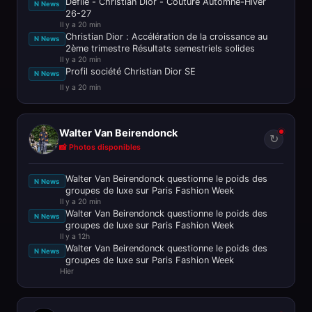
Défilé - Christian Dior - Couture Automne-Hiver
N News
26-27
Il y a 20 min
Christian Dior : Accélération de la croissance au
N News
2ème trimestre Résultats semestriels solides
Il y a 20 min
Profil société Christian Dior SE
N News
Il y a 20 min
Walter Van Beirendonck
↻
📸 Photos disponibles
Walter Van Beirendonck questionne le poids des
N News
groupes de luxe sur Paris Fashion Week
Il y a 20 min
Walter Van Beirendonck questionne le poids des
N News
groupes de luxe sur Paris Fashion Week
Il y a 12h
Walter Van Beirendonck questionne le poids des
N News
groupes de luxe sur Paris Fashion Week
Hier