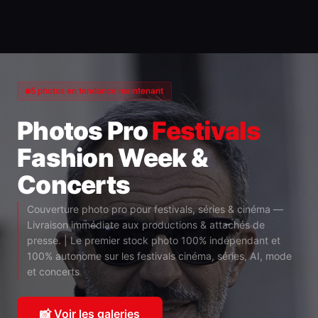
5 photos en tendance maintenant
Photos Pro
Festivals
Fashion Week &
Concerts
Couverture photo pro pour festivals, séries & cinéma —
Livraison immédiate aux productions & attachés de
presse. | Le premier stock photo 100% indépendant et
100% autonome sur les festivals cinéma, séries, AI, mode
et concerts
📸 Voir les galeries