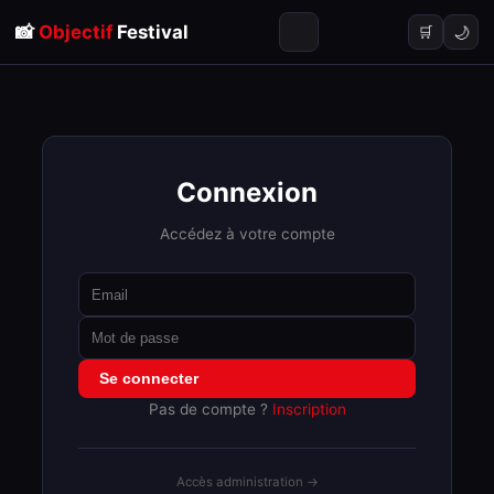
📸
Objectif
Festival
🌙
🛒
Connexion
Accédez à votre compte
Se connecter
Pas de compte ?
Inscription
Accès administration →