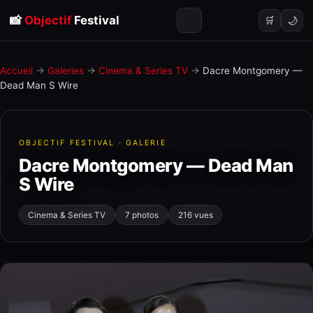
📸
Objectif
Festival
🌙
🛒
Accueil
→
Galeries
→
Cinema & Series TV
→
Dacre Montgomery —
Dead Man S Wire
OBJECTIF FESTIVAL · GALERIE
Dacre Montgomery — Dead Man
S Wire
Cinema & Series TV
7 photos
216 vues