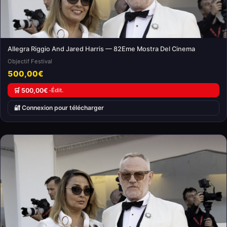
Allegra Riggio And Jared Harris — 82Eme Mostra Del Cinema
Objectif Festival
500,00€
🛒 500,00€ ·
Édit.
🔐 Connexion pour télécharger