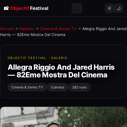
📸
Objectif
Festival
🌙
🛒
Accueil
→
Galeries
→
Cinema & Series TV
→
Allegra Riggio And Jared
Harris — 82Eme Mostra Del Cinema
OBJECTIF FESTIVAL · GALERIE
Allegra Riggio And Jared Harris
— 82Eme Mostra Del Cinema
Cinema & Series TV
5 photos
262 vues