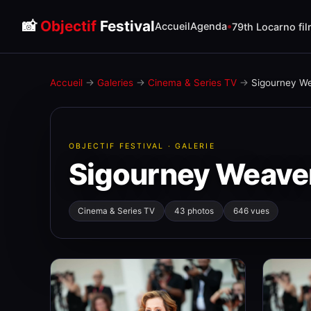
📸
Objectif
Festival
Accueil
Agenda
79th Locarno fil
Accueil
→
Galeries
→
Cinema & Series TV
→
Sigourney We
OBJECTIF FESTIVAL · GALERIE
Sigourney Weaver
Cinema & Series TV
43 photos
646 vues