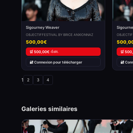
Sigourney Weaver
Sigourn
OBJECTIFFESTIVAL BY BRICE ANXIONNAZ
OBJECTIF
500,00€
500,0
🛒 500,00€ ·
Édit.
🛒 500
🔐 Connexion pour télécharger
🔐 Con
1
2
3
4
Galeries similaires