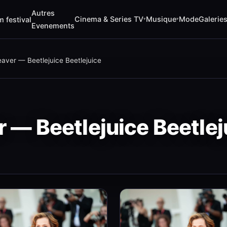
Autres
Cinema & Series TV
Musique
Mode
Galerie
m festival
▾
▾
Evenements
aver — Beetlejuice Beetlejuice
 — Beetlejuice Beetlej