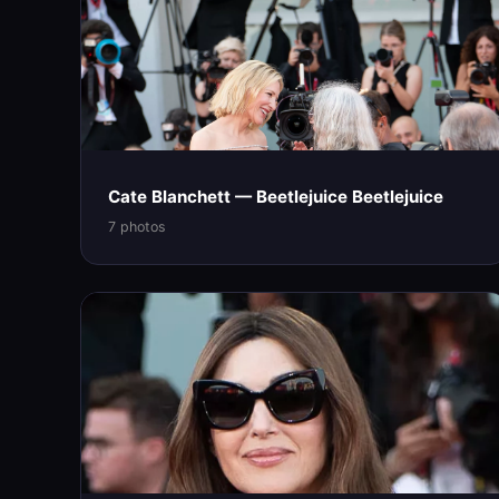
Cate Blanchett — Beetlejuice Beetlejuice
7 photos