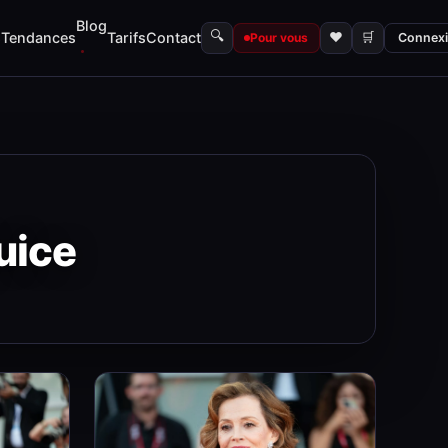
Blog
🔍
s
Tendances
Tarifs
Contact
♥
🛒
Pour vous
Connex
uice