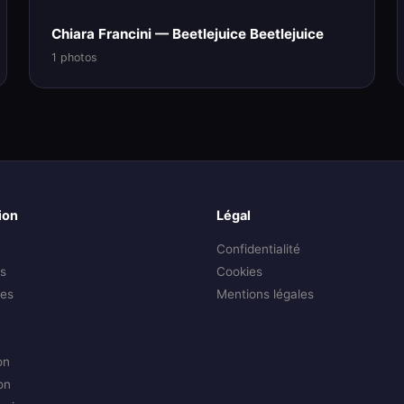
Chiara Francini — Beetlejuice Beetlejuice
1 photos
ion
Légal
Confidentialité
s
Cookies
es
Mentions légales
on
on