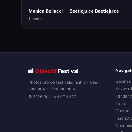
Monica Bellucci — Beetlejuice Beetlejuice
1 photos
📸
Objectif
Festival
Navigat
Galeries
Photos pro de festivals, fashion week,
concerts et événements.
Keyword
Tendanc
© 2026 Brice ANXIONNAZ
Tarifs
Contact
Inscripti
Connexi