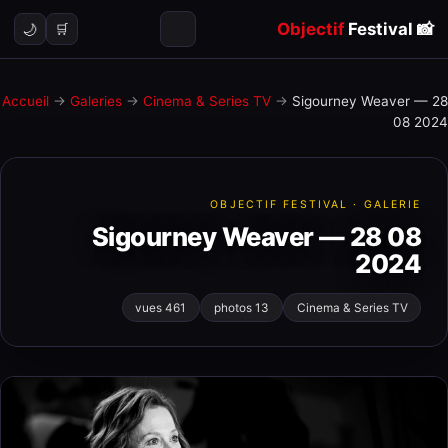
Objectif
Festival
📸
🌙
🛒
Accueil
→
Galeries
→
Cinema & Series TV
→
Sigourney Weaver — 28
08 2024
OBJECTIF FESTIVAL · GALERIE
Sigourney Weaver — 28 08
2024
461 vues
13 photos
Cinema & Series TV