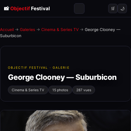
📸
Objectif
Festival
🌙
🛒
Accueil
→
Galeries
→
Cinema & Series TV
→
George Clooney —
Suburbicon
OBJECTIF FESTIVAL · GALERIE
George Clooney — Suburbicon
Cinema & Series TV
15 photos
287 vues