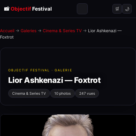
📸
Objectif
Festival
🌙
🛒
Accueil
→
Galeries
→
Cinema & Series TV
→
Lior Ashkenazi —
Foxtrot
OBJECTIF FESTIVAL · GALERIE
Lior Ashkenazi — Foxtrot
Cinema & Series TV
10 photos
247 vues