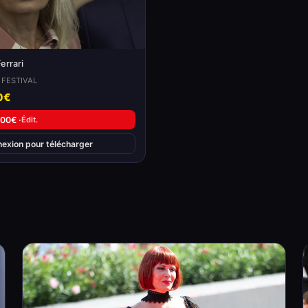
Ferrari
 FESTIVAL
0€
,00€ ·
Édit.
nexion pour télécharger