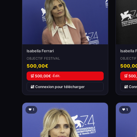
Isabella Ferrari
Isabella 
OBJECTIF FESTIVAL
OBJECTIF
500,00€
500,0
🛒 500,00€ ·
Édit.
🛒 500
🔐 Connexion pour télécharger
🔐 Con
❤️ 1
❤️ 1