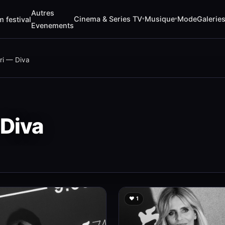
Autres
Cinema & Series TV
Musique
Mode
Galerie
m festival
▾
▾
Evenements
ari — Diva
 Diva
❤️ 1