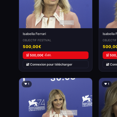
Isabella Ferrari
Isabella 
OBJECTIF FESTIVAL
OBJECTIF
500,00€
500,0
🛒 500,00€ ·
Édit.
🛒 500
🔐 Connexion pour télécharger
🔐 Con
❤️ 1
❤️ 1