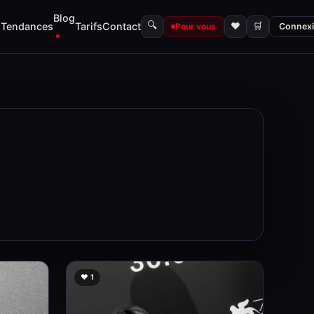
Blog
🔍
s
Tendances
Tarifs
Contact
♥
🛒
Pour vous
Connex
❤️ 1