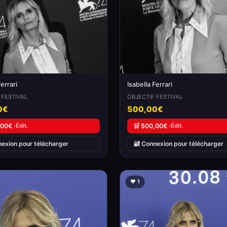
Ferrari
Isabella Ferrari
 FESTIVAL
OBJECTIF FESTIVAL
0€
500,00€
,00€ ·
Édit.
🛒 500,00€ ·
Édit.
nexion pour télécharger
🔐 Connexion pour télécharger
❤️ 1