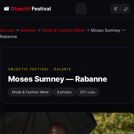
📸
Objectif
Festival
🌙
🛒
Accueil
→
Galeries
→
Mode & Fashion Week
→
Moses Sumney —
Rabanne
OBJECTIF FESTIVAL · GALERIE
Moses Sumney — Rabanne
Mode & Fashion Week
8 photos
257 vues