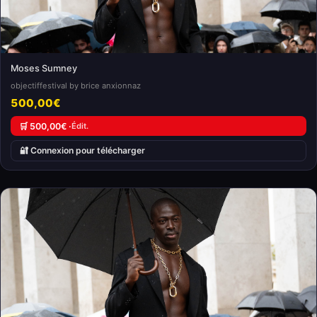
Moses Sumney
objectiffestival by brice anxionnaz
500,00€
🛒 500,00€ ·
Édit.
🔐 Connexion pour télécharger