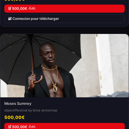
🛒 500,00€ ·
Édit.
🔐 Connexion pour télécharger
Moses Sumney
objectiffestival by brice anxionnaz
500,00€
🛒 500,00€ ·
Édit.