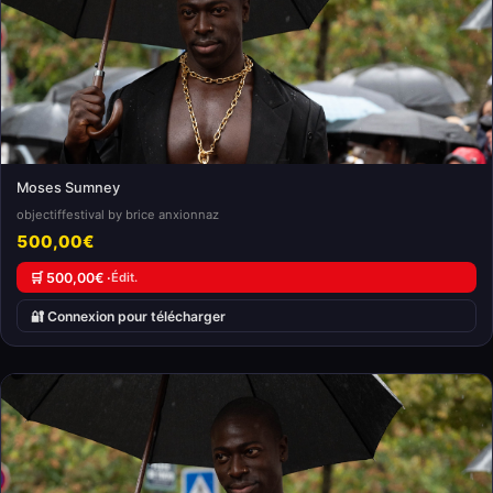
Moses Sumney
objectiffestival by brice anxionnaz
500,00€
🛒 500,00€ ·
Édit.
🔐 Connexion pour télécharger