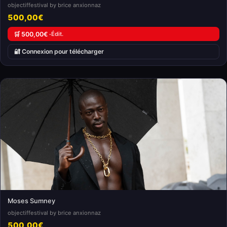
objectiffestival by brice anxionnaz
500,00€
🛒 500,00€ ·
Édit.
🔐 Connexion pour télécharger
Moses Sumney
objectiffestival by brice anxionnaz
500,00€