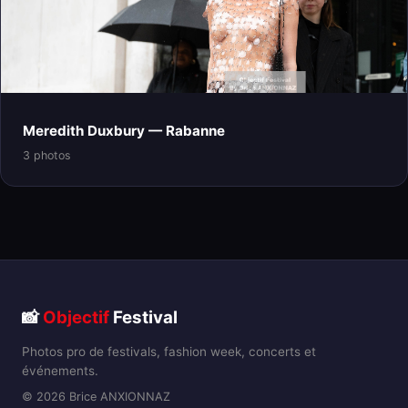
Meredith Duxbury — Rabanne
3 photos
📸
Objectif
Festival
Photos pro de festivals, fashion week, concerts et
événements.
© 2026 Brice ANXIONNAZ