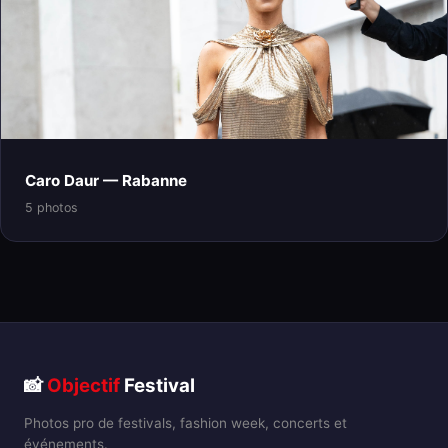
Caro Daur — Rabanne
5 photos
📸
Objectif
Festival
Photos pro de festivals, fashion week, concerts et
événements.