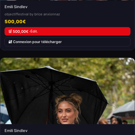
Emili Sindlev
objectiffestival by brice anxionnaz
500,00€
🛒 500,00€ ·
Édit.
🔐 Connexion pour télécharger
Emili Sindlev