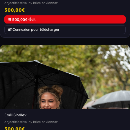
objectiffestival by brice anxionnaz
500,00€
🛒 500,00€ ·
Édit.
🔐 Connexion pour télécharger
Emili Sindlev
objectiffestival by brice anxionnaz
500,00€