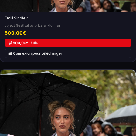
Emili Sindlev
objectiffestival by brice anxionnaz
500,00€
🛒 500,00€ ·
Édit.
🔐 Connexion pour télécharger