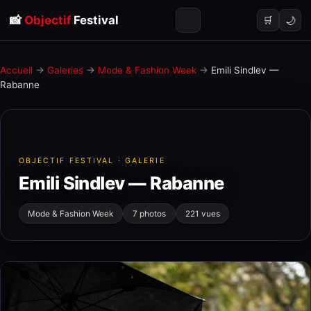
📸
Objectif
Festival
🌙
🛒
Accueil
→
Galeries
→
Mode & Fashion Week
→
Emili Sindlev —
Rabanne
OBJECTIF FESTIVAL · GALERIE
Emili Sindlev — Rabanne
Mode & Fashion Week
7 photos
221 vues