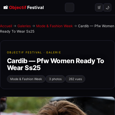
📸
Objectif
Festival
🌙
🛒
Accueil
→
Galeries
→
Mode & Fashion Week
→
Cardib — Pfw Women
Ready To Wear Ss25
OBJECTIF FESTIVAL · GALERIE
Cardib — Pfw Women Ready To
Wear Ss25
Mode & Fashion Week
3 photos
262 vues