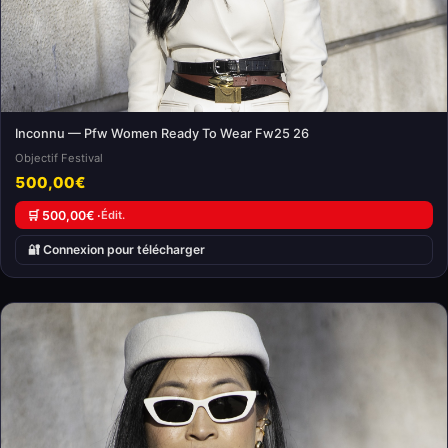
Inconnu — Pfw Women Ready To Wear Fw25 26
Objectif Festival
500,00€
🛒 500,00€ ·
Édit.
🔐 Connexion pour télécharger