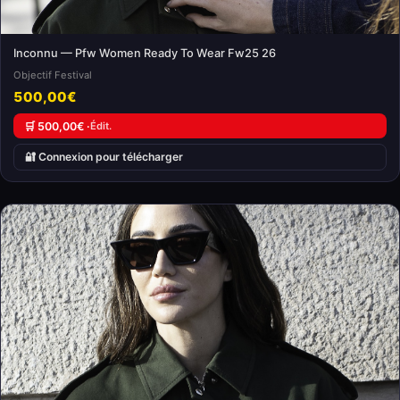
Inconnu — Pfw Women Ready To Wear Fw25 26
Objectif Festival
500,00€
🛒 500,00€ ·
Édit.
🔐 Connexion pour télécharger