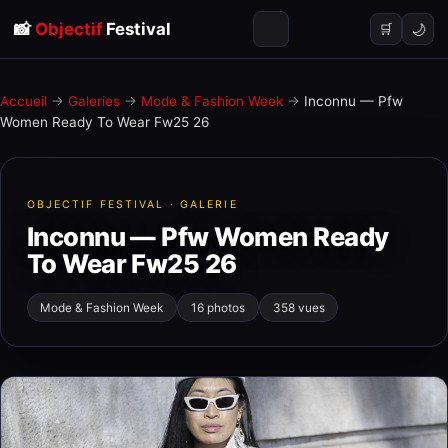
📸
Objectif
Festival
🌙
🛒
Accueil
→
Galeries
→
Mode & Fashion Week
→
Inconnu — Pfw
Women Ready To Wear Fw25 26
OBJECTIF FESTIVAL · GALERIE
Inconnu — Pfw Women Ready
To Wear Fw25 26
Mode & Fashion Week
16 photos
358 vues