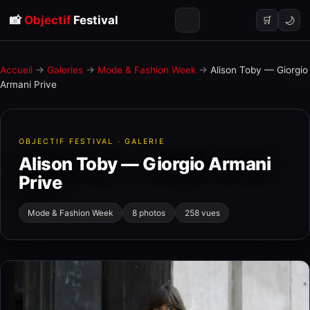
📸
Objectif
Festival
🌙
🛒
Accueil
→
Galeries
→
Mode & Fashion Week
→
Alison Toby — Giorgio
Armani Prive
OBJECTIF FESTIVAL · GALERIE
Alison Toby — Giorgio Armani
Prive
Mode & Fashion Week
8 photos
258 vues