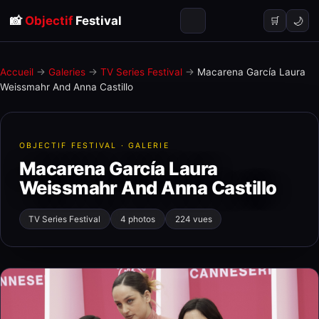
📸
Objectif
Festival
🌙
🛒
Accueil
→
Galeries
→
TV Series Festival
→
Macarena García Laura
Weissmahr And Anna Castillo
OBJECTIF FESTIVAL · GALERIE
Macarena García Laura
Weissmahr And Anna Castillo
TV Series Festival
4 photos
224 vues