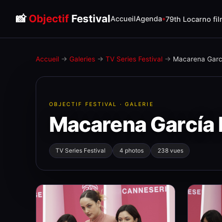
📸
Objectif
Festival
Accueil
Agenda
79th Locarno fil
Accueil
→
Galeries
→
TV Series Festival
→
Macarena Garcí
OBJECTIF FESTIVAL · GALERIE
Macarena García 
TV Series Festival
4 photos
238 vues