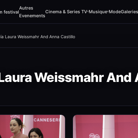
Autres
Cinema & Series TV
Musique
Mode
Galerie
m festival
▾
▾
Evenements
a Laura Weissmahr And Anna Castillo
Laura Weissmahr And A