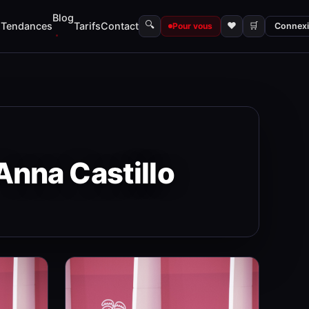
Blog
🔍
s
Tendances
Tarifs
Contact
♥
🛒
Pour vous
Connex
nna Castillo