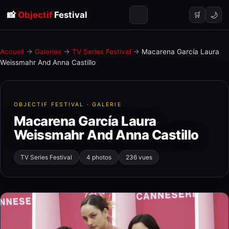
📸
Objectif
Festival
🌙
🛒
Accueil
→
Galeries
→
TV Series Festival
→
Macarena García Laura
Weissmahr And Anna Castillo
OBJECTIF FESTIVAL · GALERIE
Macarena García Laura
Weissmahr And Anna Castillo
TV Series Festival
4 photos
236 vues