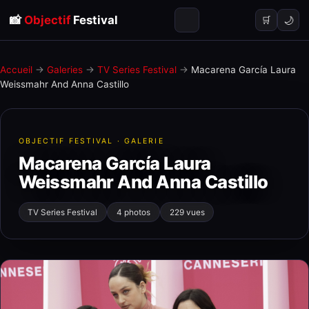
📸
Objectif
Festival
🌙
🛒
Accueil
→
Galeries
→
TV Series Festival
→
Macarena García Laura
Weissmahr And Anna Castillo
OBJECTIF FESTIVAL · GALERIE
Macarena García Laura
Weissmahr And Anna Castillo
TV Series Festival
4 photos
229 vues