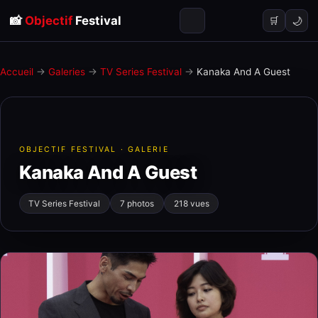
📸
Objectif
Festival
🌙
🛒
Accueil
→
Galeries
→
TV Series Festival
→
Kanaka And A Guest
OBJECTIF FESTIVAL · GALERIE
Kanaka And A Guest
TV Series Festival
7 photos
218 vues