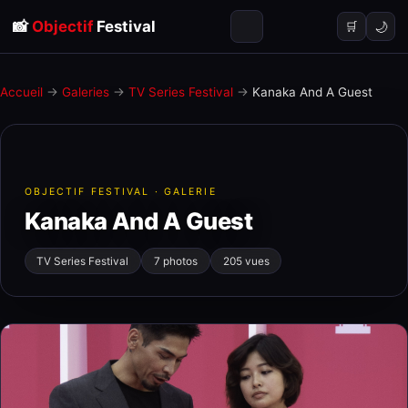
📸
Objectif
Festival
🌙
🛒
Accueil
→
Galeries
→
TV Series Festival
→
Kanaka And A Guest
OBJECTIF FESTIVAL · GALERIE
Kanaka And A Guest
TV Series Festival
7 photos
205 vues