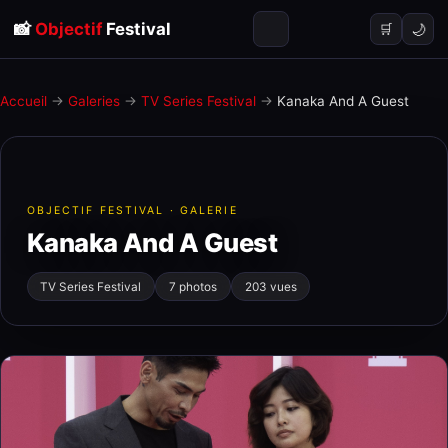
📸
Objectif
Festival
🌙
🛒
Accueil
→
Galeries
→
TV Series Festival
→
Kanaka And A Guest
OBJECTIF FESTIVAL · GALERIE
Kanaka And A Guest
TV Series Festival
7 photos
203 vues