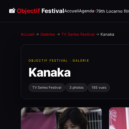
📸
Objectif
Festival
Accueil
Agenda
79th Locarno fil
Accueil
→
Galeries
→
TV Series Festival
→
Kanaka
OBJECTIF FESTIVAL · GALERIE
Kanaka
TV Series Festival
3 photos
193 vues