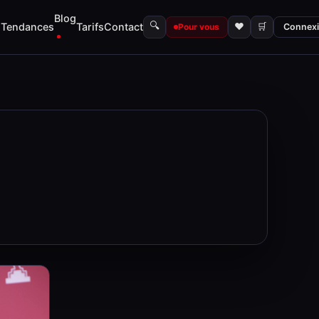
Blog
🔍
s
Tendances
Tarifs
Contact
♥
🛒
Pour vous
Connex