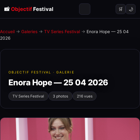
📸
Objectif
Festival
🌙
🛒
Accueil
→
Galeries
→
TV Series Festival
→
Enora Hope — 25 04
2026
OBJECTIF FESTIVAL · GALERIE
Enora Hope — 25 04 2026
TV Series Festival
3 photos
216 vues