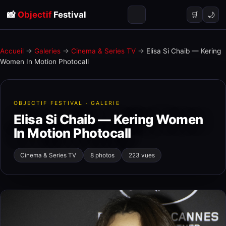
📸
Objectif
Festival
🌙
🛒
Accueil
→
Galeries
→
Cinema & Series TV
→
Elisa Si Chaib — Kering
Women In Motion Photocall
OBJECTIF FESTIVAL · GALERIE
Elisa Si Chaib — Kering Women
In Motion Photocall
Cinema & Series TV
8 photos
223 vues