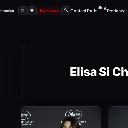
Blog
🔍
🛒
♥
Contact
Tarifs
Tendances
nnexion
Pour vous
Elisa Si 