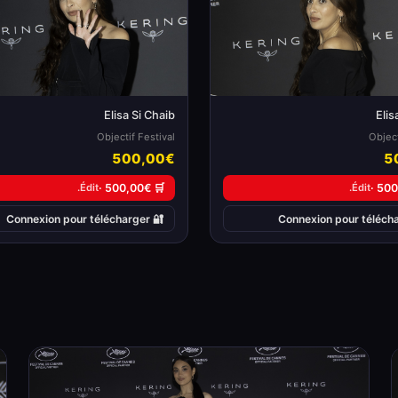
Elisa Si Chaib
Elis
Objectif Festival
Object
500,00€
5
Édit.
🛒 500,00€ ·
Édit.
🔐 Connexion pour télécharger