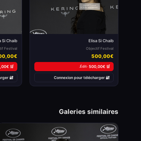
a Si Chaib
Elisa Si Chaib
if Festival
Objectif Festival
00,00€
500,00€
🛒 500,00€ ·
Édit.
🛒 500,00€ ·
🔐 Connexion pour télécharger
🔐 Connexion pour télécharger
Galeries similaires