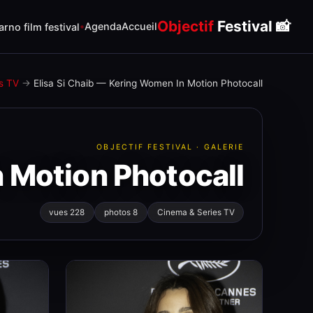
Objectif
Festival
📸
Agenda
Accueil
rno film festival
s TV
→
Elisa Si Chaib — Kering Women In Motion Photocall
OBJECTIF FESTIVAL · GALERIE
n Motion Photocall
228 vues
8 photos
Cinema & Series TV