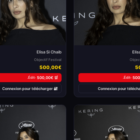
Elisa Si Chaib
Elis
Objectif Festival
Object
500,00€
5
Édit.
🛒 500,00€ ·
Édit.
🔐 Connexion pour télécharger