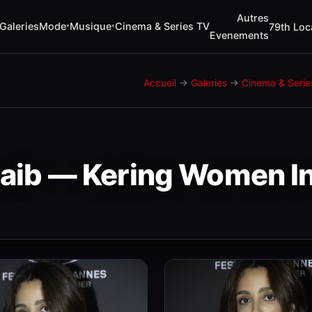
Autres
Musique
Cinema & Series TV
Galeries
Mode
79th Loca
▾
▾
Evenements
Accueil
→
Galeries
→
Cinema & Serie
Chaib — Kering Women I