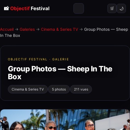
📸
Objectif
Festival
🌙
🛒
Accueil
→
Galeries
→
Cinema & Series TV
→
Group Photos — Sheep
In The Box
OBJECTIF FESTIVAL · GALERIE
Group Photos — Sheep In The
Box
Cinema & Series TV
5 photos
211 vues