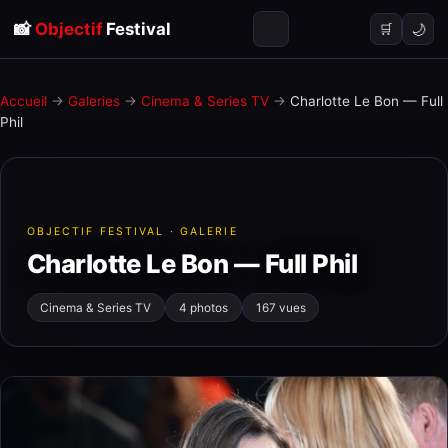
📸
Objectif
Festival
🌙
🛒
Accueil
→
Galeries
→
Cinema & Series TV
→
Charlotte Le Bon — Full
Phil
OBJECTIF FESTIVAL · GALERIE
Charlotte Le Bon — Full Phil
Cinema & Series TV
4 photos
167 vues