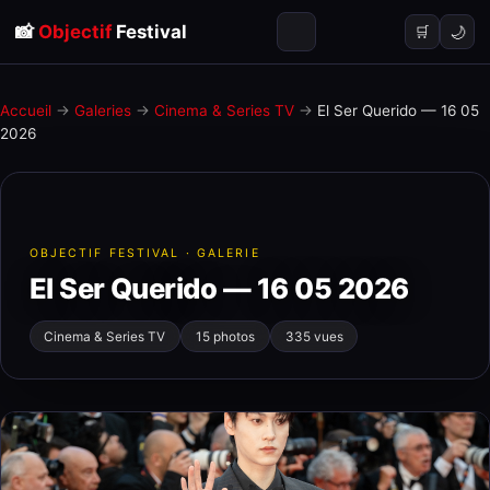
📸
Objectif
Festival
🌙
🛒
Accueil
→
Galeries
→
Cinema & Series TV
→
El Ser Querido — 16 05
2026
OBJECTIF FESTIVAL · GALERIE
El Ser Querido — 16 05 2026
Cinema & Series TV
15 photos
335 vues