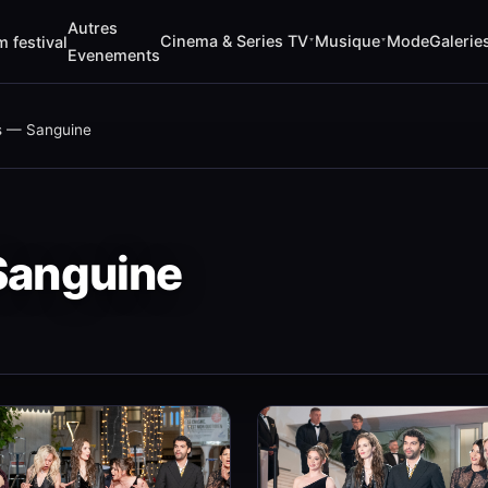
Autres
Cinema & Series TV
Musique
Mode
Galerie
m festival
▾
▾
Evenements
s — Sanguine
Sanguine