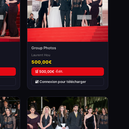
Group Photos
Laurent Hou
500,00€
🛒 500,00€ ·
Édit.
🔐 Connexion pour télécharger