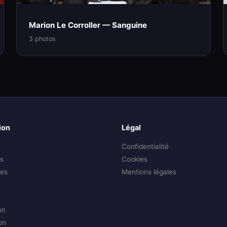
Marion Le Corroller — Sanguine
3 photos
ion
Légal
Confidentialité
s
Cookies
es
Mentions légales
on
on