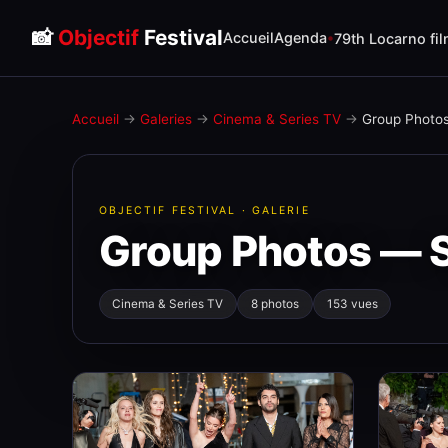
📸
Objectif
Festival
Accueil
Agenda
79th Locarno fil
Accueil
→
Galeries
→
Cinema & Series TV
→
Group Photo
OBJECTIF FESTIVAL · GALERIE
Group Photos — 
Cinema & Series TV
8 photos
153 vues