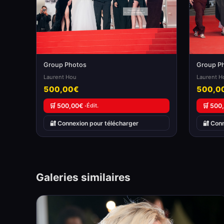
Group Photos
Group P
Laurent Hou
Laurent H
500,00€
500,0
🛒 500,00€ ·
Édit.
🛒 500
🔐 Connexion pour télécharger
🔐 Con
Galeries similaires