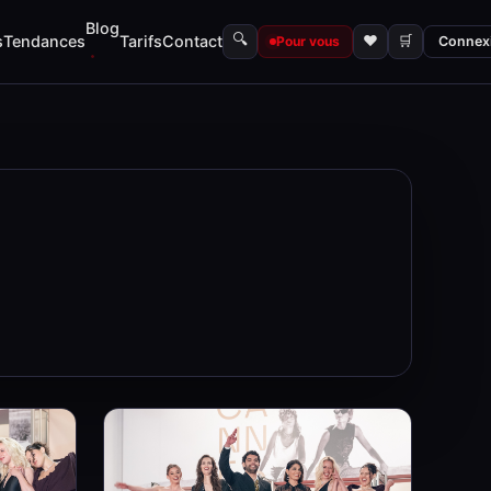
Blog
🔍
s
Tendances
Tarifs
Contact
♥
🛒
Pour vous
Connex