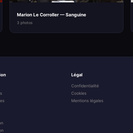
Marion Le Corroller — Sanguine
3 photos
ion
Légal
Confidentialité
s
Cookies
es
Mentions légales
on
on