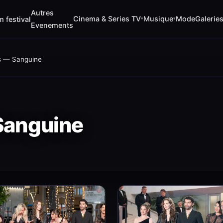
Autres
Cinema & Series TV
Musique
Mode
Galerie
m festival
▾
▾
Evenements
s — Sanguine
Sanguine