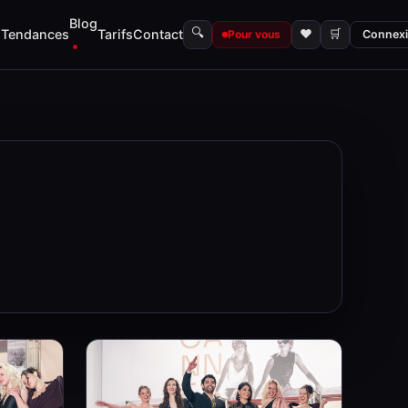
Blog
🔍
s
Tendances
Tarifs
Contact
♥
🛒
Pour vous
Connex