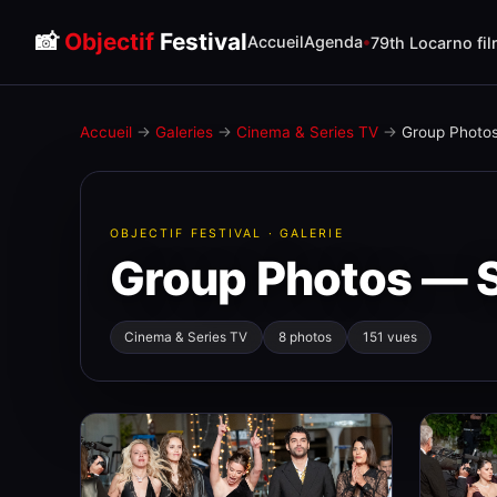
📸
Objectif
Festival
Accueil
Agenda
79th Locarno fil
Accueil
→
Galeries
→
Cinema & Series TV
→
Group Photo
OBJECTIF FESTIVAL · GALERIE
Group Photos — 
Cinema & Series TV
8 photos
151 vues