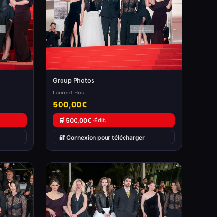
Group Photos
Laurent Hou
500,00€
🛒 500,00€ ·
Édit.
🔐 Connexion pour télécharger