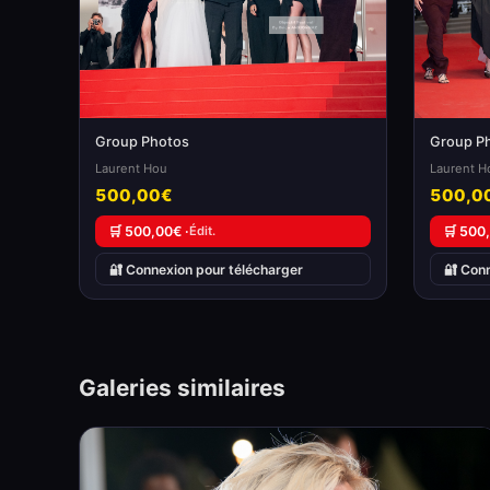
Group Photos
Group P
Laurent Hou
Laurent H
500,00€
500,0
🛒 500,00€ ·
Édit.
🛒 500
🔐 Connexion pour télécharger
🔐 Con
Galeries similaires