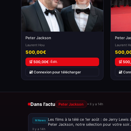
Peter Jackson
Peter Ja
Laurent Hou
Laurent H
500,00€
500,0
🛒 500,00€ ·
Édit.
🛒 500
🔐 Connexion pour télécharger
🔐 Con
Dans l'actu
Peter Jackson
• Il y a 14h
Les films à la télé ce 1er août : de Jerry Lewis 
N News
Peter Jackson, notre sélection pour votre soir
Il y a 14h
ciné