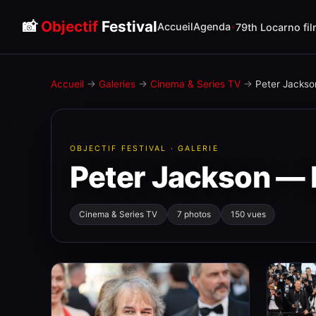
📸
Objectif
Festival
Accueil
Agenda
79th Locarno fil
Accueil
→
Galeries
→
Cinema & Series TV
→
Peter Jackso
OBJECTIF FESTIVAL · GALERIE
Peter Jackson — 
Cinema & Series TV
7 photos
150 vues