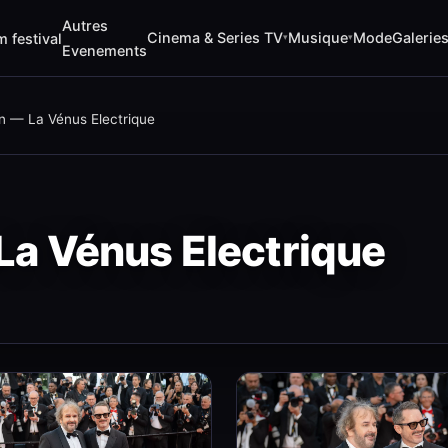
Autres
Cinema & Series TV
Musique
Mode
Galerie
m festival
▾
▾
Evenements
n — La Vénus Electrique
La Vénus Electrique