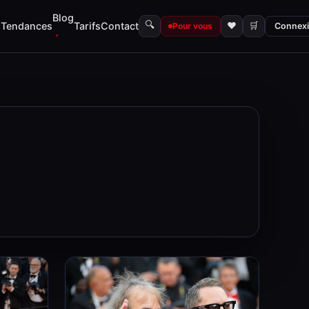
Blog
🔍
s
Tendances
Tarifs
Contact
♥
🛒
Pour vous
Connex