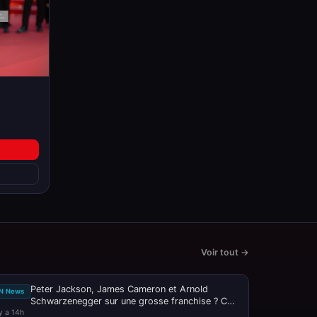
Voir tout →
Peter Jackson, James Cameron et Arnold
N News
Schwarzenegger sur une grosse franchise ? Ce
 y a 14h
n'est pas passé loin ! - Journal du