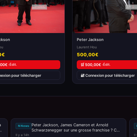
ckson
Peter Jackson
ou
Laurent Hou
0€
500,00€
,00€ ·
Édit.
🛒 500,00€ ·
Édit.
nexion pour télécharger
🔐 Connexion pour télécharger
à
Peter Jackson, James Cameron et Arnold
N News
ée
Schwarzenegger sur une grosse franchise ? Ce
Il y a 14h
n’est pas passé loin !
Il