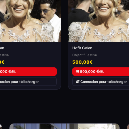
lan
Hofit Golan
estival
Objectif Festival
0€
500,00€
,00€ ·
Édit.
🛒 500,00€ ·
Édit.
nexion pour télécharger
🔐 Connexion pour télécharger