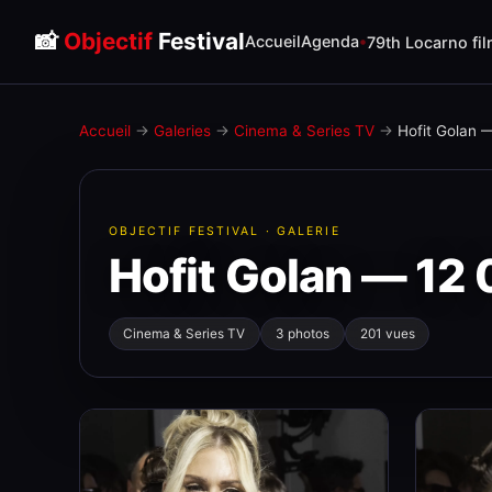
📸
Objectif
Festival
Accueil
Agenda
79th Locarno fil
Accueil
→
Galeries
→
Cinema & Series TV
→
Hofit Golan 
OBJECTIF FESTIVAL · GALERIE
Hofit Golan — 12
Cinema & Series TV
3 photos
201 vues