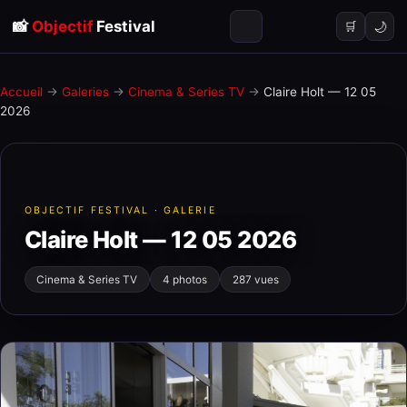
📸
Objectif
Festival
🌙
🛒
Accueil
→
Galeries
→
Cinema & Series TV
→
Claire Holt — 12 05
2026
OBJECTIF FESTIVAL · GALERIE
Claire Holt — 12 05 2026
Cinema & Series TV
4 photos
287 vues