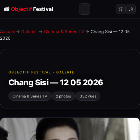
📸
Objectif
Festival
🌙
🛒
Accueil
→
Galeries
→
Cinema & Series TV
→
Chang Sisi — 12 05
2026
OBJECTIF FESTIVAL · GALERIE
Chang Sisi — 12 05 2026
Cinema & Series TV
2 photos
332 vues