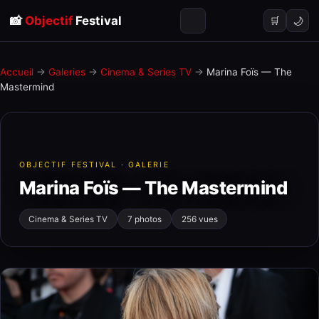
📸
Objectif
Festival
🌙
🛒
Accueil
→
Galeries
→
Cinema & Series TV
→
Marina Foïs — The
Mastermind
OBJECTIF FESTIVAL · GALERIE
Marina Foïs — The Mastermind
Cinema & Series TV
7 photos
256 vues