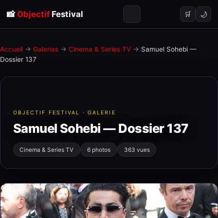
📸
Objectif
Festival
🌙
🛒
Accueil
→
Galeries
→
Cinema & Series TV
→
Samuel Sohebi —
Dossier 137
OBJECTIF FESTIVAL · GALERIE
Samuel Sohebi — Dossier 137
Cinema & Series TV
6 photos
363 vues