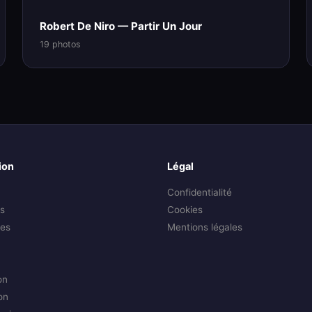
Robert De Niro — Partir Un Jour
19 photos
ion
Légal
Confidentialité
s
Cookies
es
Mentions légales
on
on