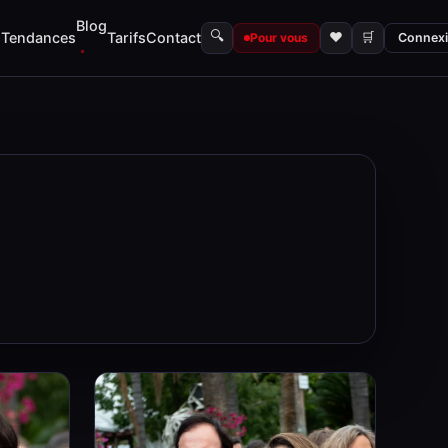
Blog
🔍
s
Tendances
Tarifs
Contact
♥
🛒
Pour vous
Connex