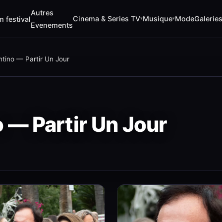
Autres
Cinema & Series TV
Musique
Mode
Galerie
m festival
▾
▾
Evenements
ntino — Partir Un Jour
 — Partir Un Jour