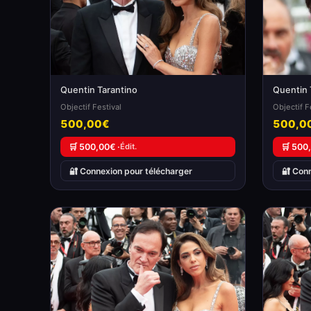
Quentin Tarantino
Quentin 
Objectif Festival
Objectif F
500,00€
500,0
🛒 500,00€ ·
Édit.
🛒 500
🔐 Connexion pour télécharger
🔐 Con