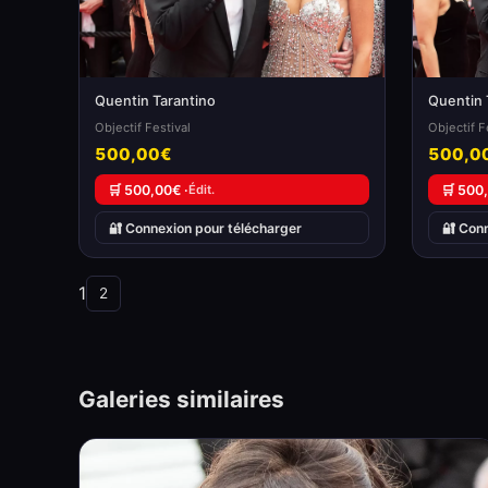
Quentin Tarantino
Quentin 
Objectif Festival
Objectif F
500,00€
500,0
🛒 500,00€ ·
Édit.
🛒 500
🔐 Connexion pour télécharger
🔐 Con
1
2
Galeries similaires