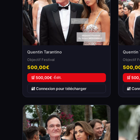
Quentin Tarantino
Quentin 
Objectif Festival
Objectif F
500,00€
500,0
🛒 500,00€ ·
Édit.
🛒 500
🔐 Connexion pour télécharger
🔐 Con