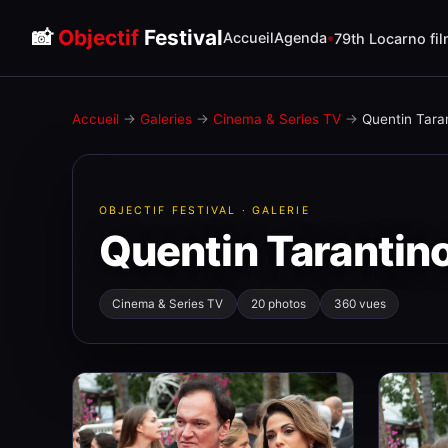
📸
Objectif
Festival
Accueil
Agenda
79th Locarno fil
Accueil
→
Galeries
→
Cinema & Series TV
→
Quentin Tara
OBJECTIF FESTIVAL · GALERIE
Quentin Tarantino
Cinema & Series TV
20 photos
360 vues