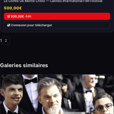
Le Comte De Monte Cristo — Cannes International Film Festival
500,00€
🛒 500,00€ ·
Édit.
🔐 Connexion pour télécharger
1
2
Galeries similaires