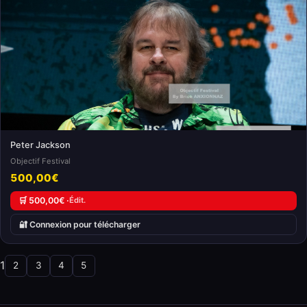
Peter Jackson
Objectif Festival
500,00€
🛒 500,00€ ·
Édit.
🔐 Connexion pour télécharger
1
2
3
4
5