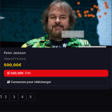
Peter Jackson
Objectif Festival
500,00€
🛒 500,00€ ·
Édit.
🔐 Connexion pour télécharger
1
2
3
4
5