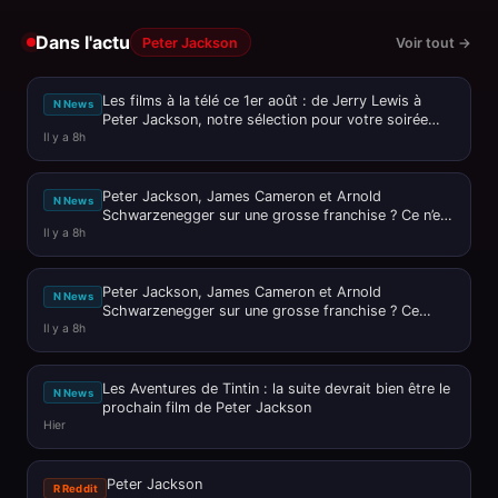
Dans l'actu
Peter Jackson
Voir tout →
Les films à la télé ce 1er août : de Jerry Lewis à
N News
Peter Jackson, notre sélection pour votre soirée
Il y a 8h
ciné
Peter Jackson, James Cameron et Arnold
N News
Schwarzenegger sur une grosse franchise ? Ce n’est
Il y a 8h
pas passé loin !
Peter Jackson, James Cameron et Arnold
N News
Schwarzenegger sur une grosse franchise ? Ce
Il y a 8h
n'est pas passé loin ! - Journal du
Les Aventures de Tintin : la suite devrait bien être le
N News
prochain film de Peter Jackson
Hier
Peter Jackson
R Reddit