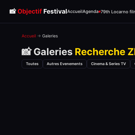
📸
Objectif
Festival
Accueil
Agenda
79th Locarno fil
Accueil
→
Galeries
📸 Galeries
Recherche Z
Toutes
Autres Evenements
Cinema & Series TV