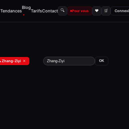
Blog
🔍
s
Tendances
Tarifs
Contact
♥
🛒
Pour vous
Connex
 Zhang-Ziyi
✕
OK