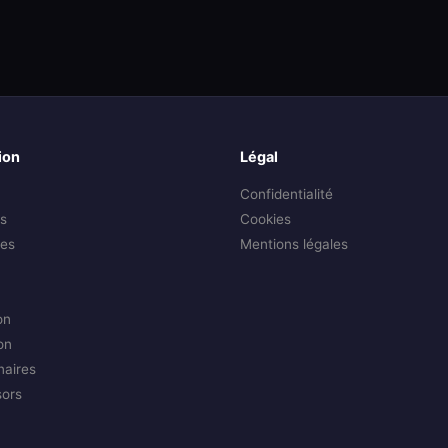
ion
Légal
Confidentialité
s
Cookies
es
Mentions légales
on
on
naires
sors