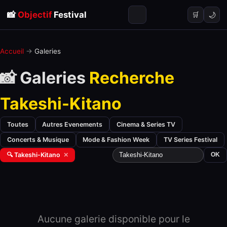
📸
Objectif
Festival
🌙
🛒
Accueil
→
Galeries
📸 Galeries
Recherche
Takeshi-Kitano
Toutes
Autres Evenements
Cinema & Series TV
Concerts & Musique
Mode & Fashion Week
TV Series Festival
🔍 Takeshi-Kitano
✕
OK
Aucune galerie disponible pour le