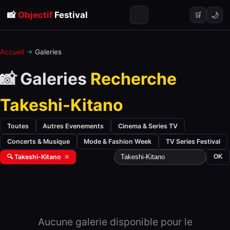
📸
Objectif
Festival
🌙
🛒
Accueil
→
Galeries
📸 Galeries
Recherche
Takeshi-Kitano
Toutes
Autres Evenements
Cinema & Series TV
Concerts & Musique
Mode & Fashion Week
TV Series Festival
🔍 Takeshi-Kitano
✕
OK
Aucune galerie disponible pour le