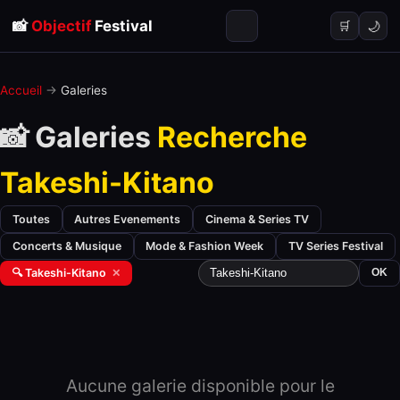
📸
Objectif
Festival
🌙
🛒
Accueil
→
Galeries
📸 Galeries
Recherche
Takeshi-Kitano
Toutes
Autres Evenements
Cinema & Series TV
Concerts & Musique
Mode & Fashion Week
TV Series Festival
🔍 Takeshi-Kitano
✕
OK
Aucune galerie disponible pour le