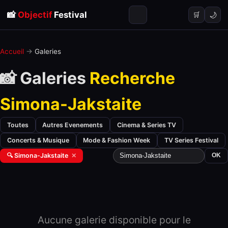
📸
Objectif
Festival
🌙
🛒
Accueil
→
Galeries
📸 Galeries
Recherche
Simona-Jakstaite
Toutes
Autres Evenements
Cinema & Series TV
Concerts & Musique
Mode & Fashion Week
TV Series Festival
🔍 Simona-Jakstaite
✕
OK
Aucune galerie disponible pour le