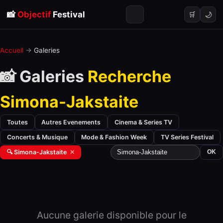
📸
Objectif
Festival
🌙
🛒
Accueil
→
Galeries
📸 Galeries
Recherche
Simona-Jakstaite
Toutes
Autres Evenements
Cinema & Series TV
Concerts & Musique
Mode & Fashion Week
TV Series Festival
🔍 Simona-Jakstaite
✕
OK
Aucune galerie disponible pour le