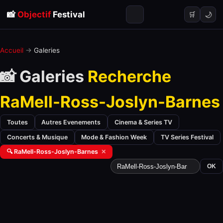
📸
Objectif
Festival
🌙
🛒
Accueil
→
Galeries
📸 Galeries
Recherche
RaMell-Ross-Joslyn-Barnes
Toutes
Autres Evenements
Cinema & Series TV
Concerts & Musique
Mode & Fashion Week
TV Series Festival
🔍 RaMell-Ross-Joslyn-Barnes
✕
OK