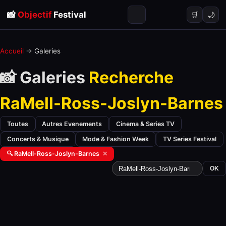
📸
Objectif
Festival
🌙
🛒
Accueil
→
Galeries
📸 Galeries
Recherche
RaMell-Ross-Joslyn-Barnes
Toutes
Autres Evenements
Cinema & Series TV
Concerts & Musique
Mode & Fashion Week
TV Series Festival
🔍 RaMell-Ross-Joslyn-Barnes
✕
OK